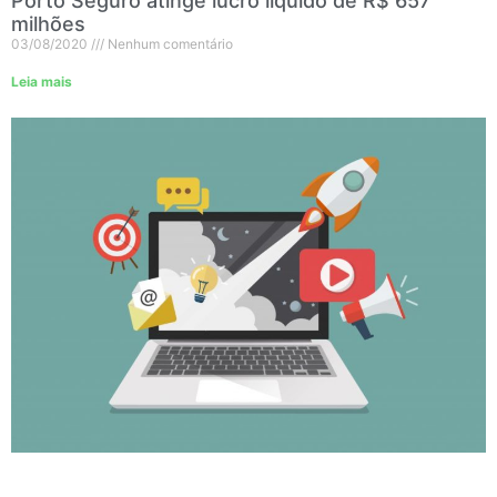
Porto Seguro atinge lucro líquido de R$ 657
milhões
03/08/2020
Nenhum comentário
Leia mais