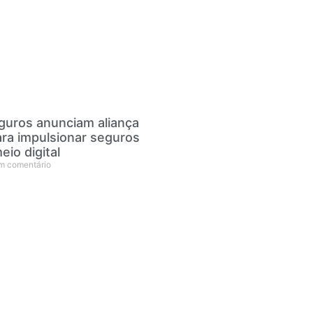
eguros anunciam aliança
ara impulsionar seguros
eio digital
 comentário