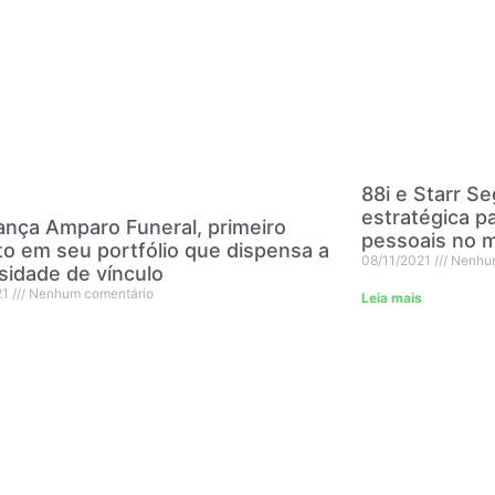
88i e Starr S
estratégica p
ança Amparo Funeral, primeiro
pessoais no m
o em seu portfólio que dispensa a
08/11/2021
Nenhum
sidade de vínculo
21
Nenhum comentário
Leia mais