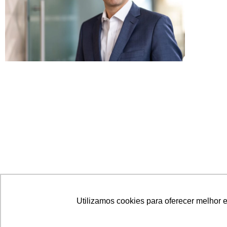
Utilizamos cookies para oferecer melhor 
ESSOR Seguros lança apólices sem
retoques para obras de arte