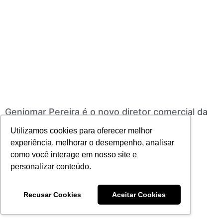
Geniomar Pereira é o novo diretor comercial da
Darwin
Utilizamos cookies para oferecer melhor
24/06/2025
Nenhum comentário
experiência, melhorar o desempenho, analisar
Leia mais
como você interage em nosso site e
personalizar conteúdo.
Recusar Cookies
Aceitar Cookies