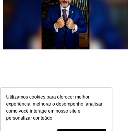
Utilizamos cookies para oferecer melhor
experiência, melhorar o desempenho, analisar
como você interage em nosso site e
Efeitos da ação de produção antecipada de
personalizar conteúdo.
provas sobre o prazo prescricional — um
panorama objetivo