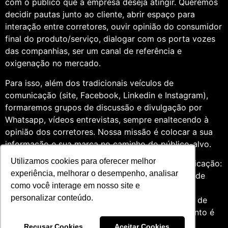
com o público que a empresa deseja atingir. Queremos
decidir pautas junto ao cliente, abrir espaço para
interação entre corretores, ouvir opinião do consumidor
final do produto/serviço, dialogar com os porta vozes
das companhias, ser um canal de referência e
oxigenação no mercado.
Para isso, além dos tradicionais veículos de
comunicação (site, Facebook, Linkedin e Instagram),
formaremos grupos de discussão e divulgação por
Whatsapp, vídeos entrevistas, sempre enaltecendo à
opinião dos corretores. Nossa missão é colocar a sua
informação e sua marca no caminho do público-alvo.
Utilizamos cookies para oferecer melhor
Somos profissionais formados na área de comunicação:
experiência, melhorar o desempenho, analisar
Jornalismo e Relações Públicas. Assim, por meio de
como você interage em nosso site e
uma análise de quatro anos do setor de seguros,
personalizar conteúdo.
entendemos que fazer um trabalho diversificado, de
relevância e com grande expertise para o segmento é
essencial àqueles que desejam contribuir para o
Recusar Cookies
Aceitar Cookies