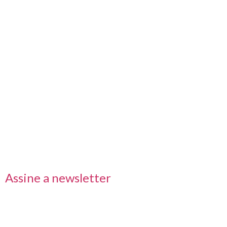
Nos acompanhe também pelas redes sociais
Links rápidos
Receba nossas informações em primeira mão
Assine a newsletter