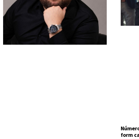
Número
form c