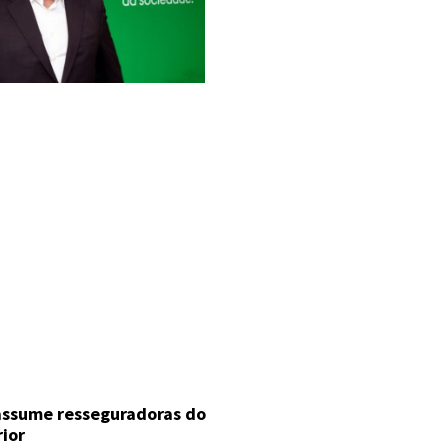
 assume resseguradoras do
rior