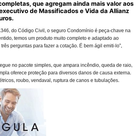
completas, que agregam ainda mais valor aos
executivo de Massificados e Vida da Allianz
uros.
 1.346, do Código Civil, o seguro Condomínio é peça-chave na
entido, temos um produto muito completo e adaptado ao
três perguntas para fazer a cotação. É bem ágil emiti-lo”,
regue no pacote simples, que ampara incêndio, queda de raio,
mpla oferece proteção para diversos danos de causa externa.
icos, roubo, vendaval, ruptura de canos e tubulações.