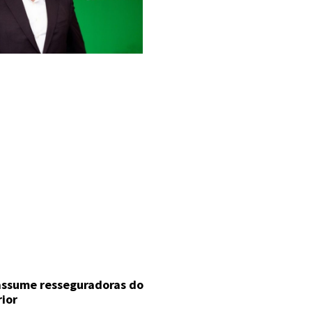
 assume resseguradoras do
rior