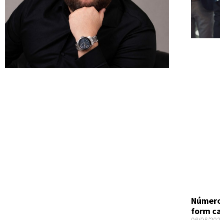
Número
form c
06/08/20