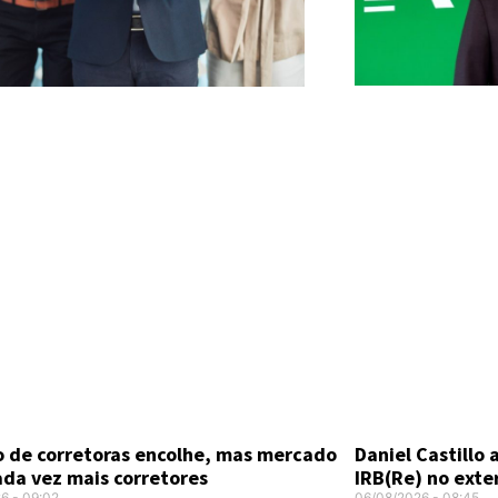
Daniel Castillo
 de corretoras encolhe, mas mercado
IRB(Re) no exte
ada vez mais corretores
06/08/2026
08:45
26
09:02