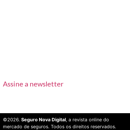
Nos acompanhe também pelas redes sociais
Links rápidos
Receba nossas informações em primeira mão
Assine a newsletter
©2026.
Seguro Nova Digital
, a revista online do
mercado de seguros. Todos os direitos reservados.