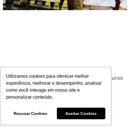
Utilizamos cookies para oferecer melhor
Kaine Cristine é a nova COO da Sancor Seguros
experiência, melhorar o desempenho, analisar
13/03/2023
Nenhum comentário
como você interage em nosso site e
Leia mais
personalizar conteúdo.
Recusar Cookies
Aceitar Cookies