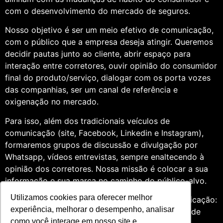
com o desenvolvimento do mercado de seguros.
Nosso objetivo é ser um meio efetivo de comunicação,
com o público que a empresa deseja atingir. Queremos
decidir pautas junto ao cliente, abrir espaço para
interação entre corretores, ouvir opinião do consumidor
final do produto/serviço, dialogar com os porta vozes
das companhias, ser um canal de referência e
oxigenação no mercado.
Para isso, além dos tradicionais veículos de
comunicação (site, Facebook, Linkedin e Instagram),
formaremos grupos de discussão e divulgação por
Whatsapp, vídeos entrevistas, sempre enaltecendo à
opinião dos corretores. Nossa missão é colocar a sua
informação e sua marca no caminho do público-alvo.
Utilizamos cookies para oferecer melhor
Somos profissionais formados na área de comunicação:
experiência, melhorar o desempenho, analisar
Jornalismo e Relações Públicas. Assim, por meio de
como você interage em nosso site e