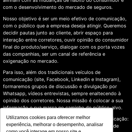
alinham com as mudanças de hábito do consumidor e
com o desenvolvimento do mercado de seguros.
Nosso objetivo é ser um meio efetivo de comunicação,
com o público que a empresa deseja atingir. Queremos
decidir pautas junto ao cliente, abrir espaço para
interação entre corretores, ouvir opinião do consumidor
final do produto/serviço, dialogar com os porta vozes
das companhias, ser um canal de referência e
oxigenação no mercado.
Para isso, além dos tradicionais veículos de
comunicação (site, Facebook, Linkedin e Instagram),
formaremos grupos de discussão e divulgação por
Whatsapp, vídeos entrevistas, sempre enaltecendo à
opinião dos corretores. Nossa missão é colocar a sua
informação e sua marca no caminho do público-alvo.
Utilizamos cookies para oferecer melhor
Somos profissionais formados na área de comunicação:
experiência, melhorar o desempenho, analisar
Jornalismo e Relações Públicas. Assim, por meio de
como você interage em nosso site e