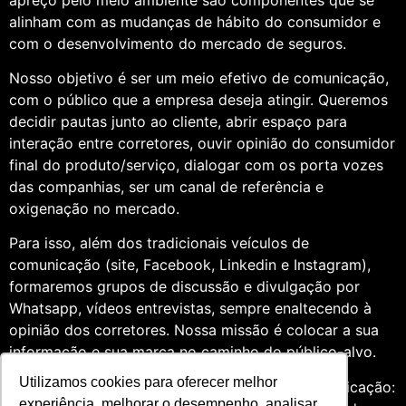
alinham com as mudanças de hábito do consumidor e
com o desenvolvimento do mercado de seguros.
Nosso objetivo é ser um meio efetivo de comunicação,
com o público que a empresa deseja atingir. Queremos
decidir pautas junto ao cliente, abrir espaço para
interação entre corretores, ouvir opinião do consumidor
final do produto/serviço, dialogar com os porta vozes
das companhias, ser um canal de referência e
oxigenação no mercado.
Para isso, além dos tradicionais veículos de
comunicação (site, Facebook, Linkedin e Instagram),
formaremos grupos de discussão e divulgação por
Whatsapp, vídeos entrevistas, sempre enaltecendo à
opinião dos corretores. Nossa missão é colocar a sua
informação e sua marca no caminho do público-alvo.
Utilizamos cookies para oferecer melhor
Somos profissionais formados na área de comunicação:
experiência, melhorar o desempenho, analisar