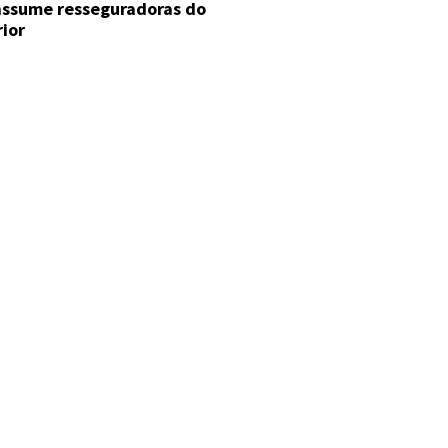
 assume resseguradoras do
rior