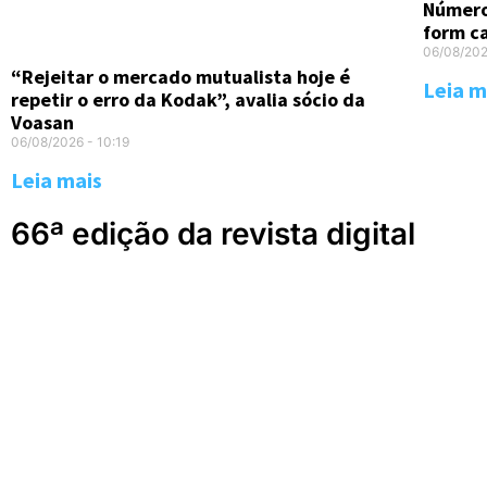
Número
form c
06/08/20
“Rejeitar o mercado mutualista hoje é
Leia m
repetir o erro da Kodak”, avalia sócio da
Voasan
06/08/2026
10:19
Leia mais
66ª edição da revista digital