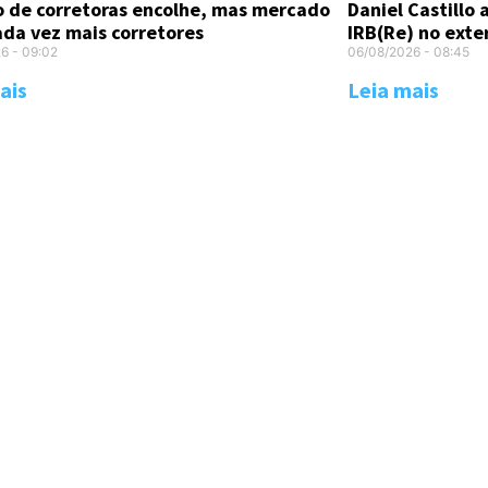
Daniel Castillo
 de corretoras encolhe, mas mercado
IRB(Re) no exte
ada vez mais corretores
06/08/2026
08:45
26
09:02
Leia mais
ais