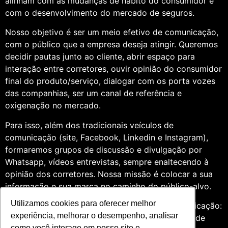
alinham com as mudanças de hábito do consumidor e
com o desenvolvimento do mercado de seguros.
Nosso objetivo é ser um meio efetivo de comunicação,
com o público que a empresa deseja atingir. Queremos
decidir pautas junto ao cliente, abrir espaço para
interação entre corretores, ouvir opinião do consumidor
final do produto/serviço, dialogar com os porta vozes
das companhias, ser um canal de referência e
oxigenação no mercado.
Para isso, além dos tradicionais veículos de
comunicação (site, Facebook, Linkedin e Instagram),
formaremos grupos de discussão e divulgação por
Whatsapp, vídeos entrevistas, sempre enaltecendo à
opinião dos corretores. Nossa missão é colocar a sua
informação e sua marca no caminho do público-alvo.
Utilizamos cookies para oferecer melhor
Somos profissionais formados na área de comunicação:
experiência, melhorar o desempenho, analisar
Jornalismo e Relações Públicas. Assim, por meio de
como você interage em nosso site e