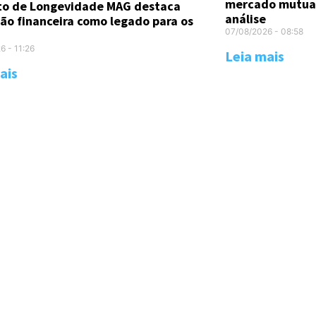
mercado mutual
uto de Longevidade MAG destaca
análise
ão financeira como legado para os
07/08/2026
08:58
26
11:26
Leia mais
ais