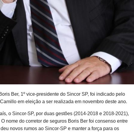
Boris Ber, 1º vice-presidente do Sincor SP, foi indicado pelo
 Camillo em eleição a ser realizada em novembro deste ano.
aís, o Sincor-SP, por duas gestões (2014-2018 e 2018-2021),
O nome do corretor de seguros Boris Ber foi consenso entre
 deu novos rumos ao Sincor-SP e manter a força para os