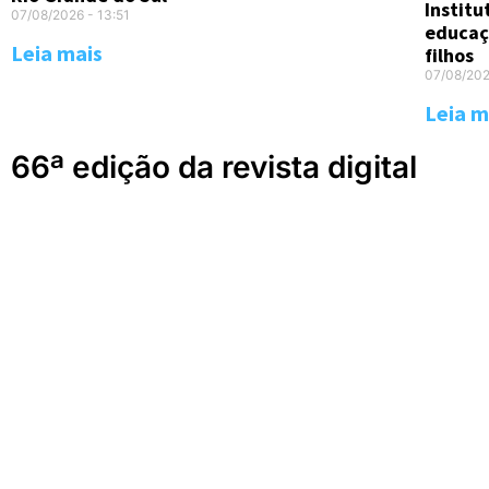
Instit
07/08/2026
13:51
educaç
Leia mais
filhos
07/08/20
Leia m
66ª edição da revista digital