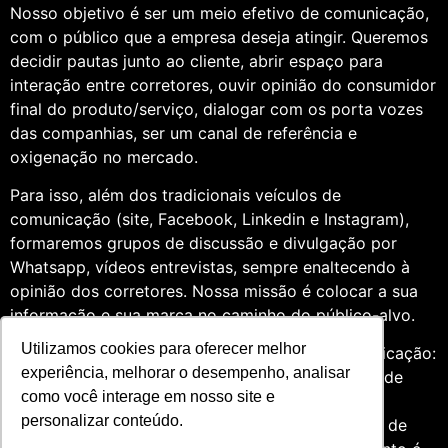
Nosso objetivo é ser um meio efetivo de comunicação,
com o público que a empresa deseja atingir. Queremos
decidir pautas junto ao cliente, abrir espaço para
interação entre corretores, ouvir opinião do consumidor
final do produto/serviço, dialogar com os porta vozes
das companhias, ser um canal de referência e
oxigenação no mercado.
Para isso, além dos tradicionais veículos de
comunicação (site, Facebook, Linkedin e Instagram),
formaremos grupos de discussão e divulgação por
Whatsapp, vídeos entrevistas, sempre enaltecendo à
opinião dos corretores. Nossa missão é colocar a sua
informação e sua marca no caminho do público-alvo.
Utilizamos cookies para oferecer melhor
Somos profissionais formados na área de comunicação:
experiência, melhorar o desempenho, analisar
Jornalismo e Relações Públicas. Assim, por meio de
como você interage em nosso site e
uma análise de quatro anos do setor de seguros,
personalizar conteúdo.
entendemos que fazer um trabalho diversificado, de