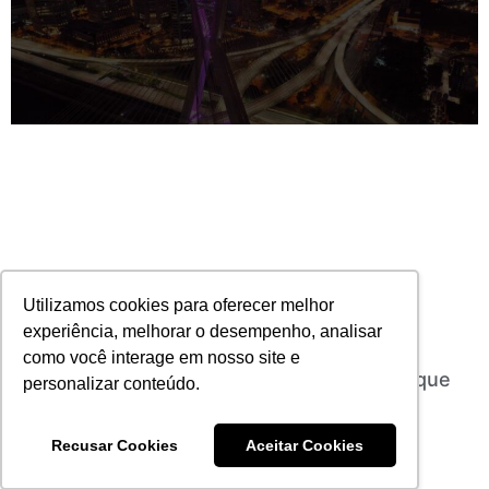
Utilizamos cookies para oferecer melhor
experiência, melhorar o desempenho, analisar
como você interage em nosso site e
Mercado de resseguros é tema de evento que
personalizar conteúdo.
reunirá grandes nomes do setor em SP
30/10/2024
Nenhum comentário
Recusar Cookies
Aceitar Cookies
Leia mais
1
2
3