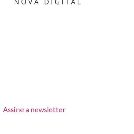
Nos acompanhe também pelas redes sociais
Links rápidos
Receba nossas informações em primeira mão
Assine a newsletter