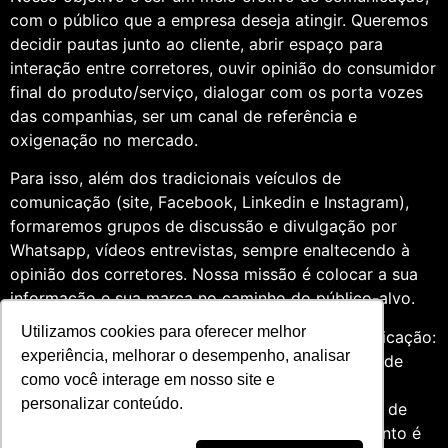
com o público que a empresa deseja atingir. Queremos
decidir pautas junto ao cliente, abrir espaço para
interação entre corretores, ouvir opinião do consumidor
final do produto/serviço, dialogar com os porta vozes
das companhias, ser um canal de referência e
oxigenação no mercado.
Para isso, além dos tradicionais veículos de
comunicação (site, Facebook, Linkedin e Instagram),
formaremos grupos de discussão e divulgação por
Whatsapp, vídeos entrevistas, sempre enaltecendo à
opinião dos corretores. Nossa missão é colocar a sua
informação e sua marca no caminho do público-alvo.
Utilizamos cookies para oferecer melhor
Somos profissionais formados na área de comunicação:
experiência, melhorar o desempenho, analisar
Jornalismo e Relações Públicas. Assim, por meio de
como você interage em nosso site e
uma análise de quatro anos do setor de seguros,
personalizar conteúdo.
entendemos que fazer um trabalho diversificado, de
relevância e com grande expertise para o segmento é