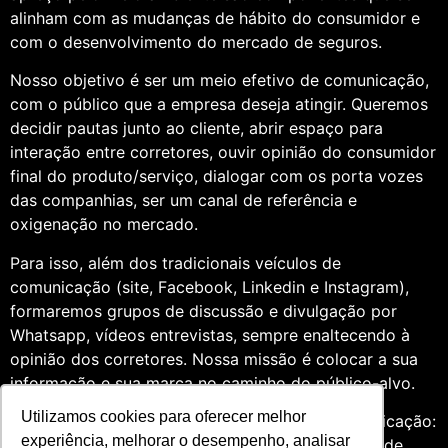
alinham com as mudanças de hábito do consumidor e
com o desenvolvimento do mercado de seguros.
Nosso objetivo é ser um meio efetivo de comunicação,
com o público que a empresa deseja atingir. Queremos
decidir pautas junto ao cliente, abrir espaço para
interação entre corretores, ouvir opinião do consumidor
final do produto/serviço, dialogar com os porta vozes
das companhias, ser um canal de referência e
oxigenação no mercado.
Para isso, além dos tradicionais veículos de
comunicação (site, Facebook, Linkedin e Instagram),
formaremos grupos de discussão e divulgação por
Whatsapp, vídeos entrevistas, sempre enaltecendo à
opinião dos corretores. Nossa missão é colocar a sua
informação e sua marca no caminho do público-alvo.
Utilizamos cookies para oferecer melhor
Somos profissionais formados na área de comunicação:
experiência, melhorar o desempenho, analisar
Jornalismo e Relações Públicas. Assim, por meio de