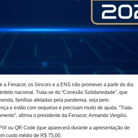
e a Fenacor, os Sincors e a ENS irão promover a partir do dia
e âmbito nacional. Trata-se do “Conexão Solidariedade”, que
 renda, famílias afetadas pela pandemia, seja pelo
ça e estão com sequelas e precisam muito de ajuda. “Trata-
nto”, afirma o presidente da Fenacor, Armando Vergilio.
 PIX ou QR Code (que aparecerá durante a apresentação de
 um custo médio de R$ 75,00.