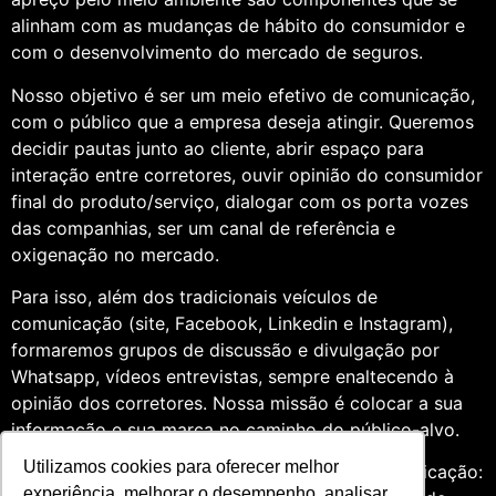
alinham com as mudanças de hábito do consumidor e
com o desenvolvimento do mercado de seguros.
Nosso objetivo é ser um meio efetivo de comunicação,
com o público que a empresa deseja atingir. Queremos
decidir pautas junto ao cliente, abrir espaço para
interação entre corretores, ouvir opinião do consumidor
final do produto/serviço, dialogar com os porta vozes
das companhias, ser um canal de referência e
oxigenação no mercado.
Para isso, além dos tradicionais veículos de
comunicação (site, Facebook, Linkedin e Instagram),
formaremos grupos de discussão e divulgação por
Whatsapp, vídeos entrevistas, sempre enaltecendo à
opinião dos corretores. Nossa missão é colocar a sua
informação e sua marca no caminho do público-alvo.
Utilizamos cookies para oferecer melhor
Somos profissionais formados na área de comunicação:
experiência, melhorar o desempenho, analisar