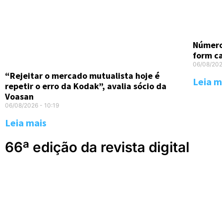
Número
form c
06/08/20
“Rejeitar o mercado mutualista hoje é
Leia m
repetir o erro da Kodak”, avalia sócio da
Voasan
06/08/2026
10:19
Leia mais
66ª edição da revista digital