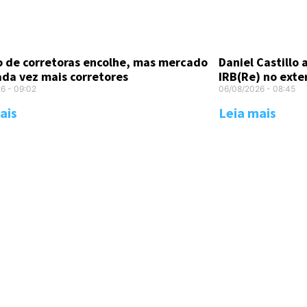
Daniel Castillo
 de corretoras encolhe, mas mercado
IRB(Re) no exte
ada vez mais corretores
06/08/2026
08:45
26
09:02
Leia mais
ais