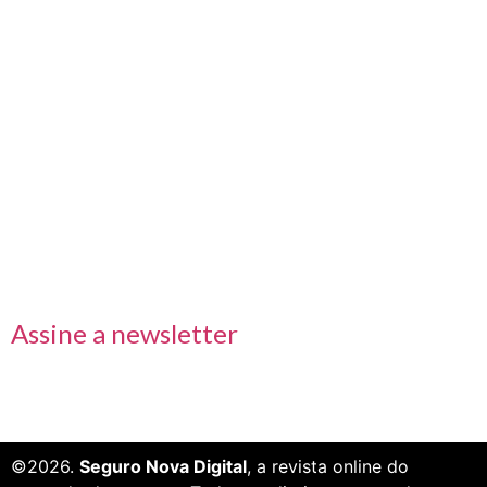
Nos acompanhe também pelas redes sociais
Links rápidos
Receba nossas informações em primeira mão
Assine a newsletter
©2026.
Seguro Nova Digital
, a revista online do