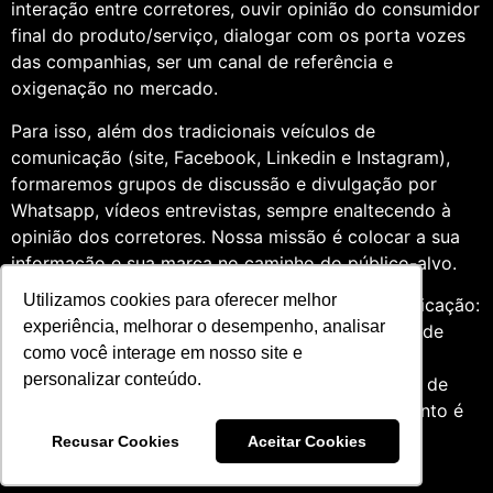
interação entre corretores, ouvir opinião do consumidor
final do produto/serviço, dialogar com os porta vozes
das companhias, ser um canal de referência e
oxigenação no mercado.
Para isso, além dos tradicionais veículos de
comunicação (site, Facebook, Linkedin e Instagram),
formaremos grupos de discussão e divulgação por
Whatsapp, vídeos entrevistas, sempre enaltecendo à
opinião dos corretores. Nossa missão é colocar a sua
informação e sua marca no caminho do público-alvo.
Utilizamos cookies para oferecer melhor
Somos profissionais formados na área de comunicação:
experiência, melhorar o desempenho, analisar
Jornalismo e Relações Públicas. Assim, por meio de
como você interage em nosso site e
uma análise de quatro anos do setor de seguros,
personalizar conteúdo.
entendemos que fazer um trabalho diversificado, de
relevância e com grande expertise para o segmento é
essencial àqueles que desejam contribuir para o
Recusar Cookies
Aceitar Cookies
mercado.