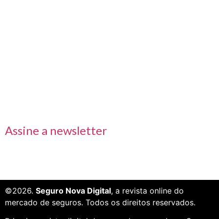
Nos acompanhe também pelas redes sociais
Links rápidos
Receba nossas informações em primeira mão
Assine a newsletter
©2026.
Seguro Nova Digital
, a revista online do
mercado de seguros. Todos os direitos reservados.