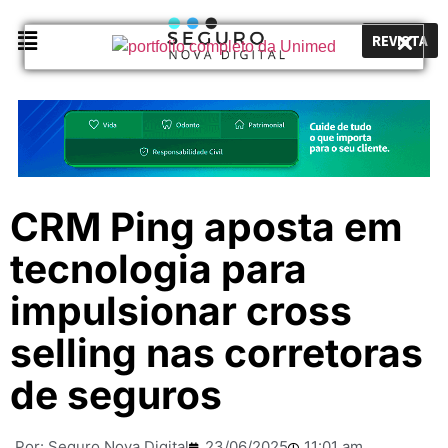
REVISTA
CRM Ping aposta em
tecnologia para
impulsionar cross
selling nas corretoras
de seguros
Por:
Seguro Nova Digital
23/06/2025
11:01 am