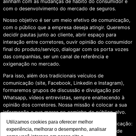
alinham com as mudanças de hábito do consumidor e
com o desenvolvimento do mercado de seguros.
Nosso objetivo é ser um meio efetivo de comunicação,
com o público que a empresa deseja atingir. Queremos
decidir pautas junto ao cliente, abrir espaço para
interação entre corretores, ouvir opinião do consumidor
final do produto/serviço, dialogar com os porta vozes
das companhias, ser um canal de referência e
oxigenação no mercado.
Para isso, além dos tradicionais veículos de
comunicação (site, Facebook, Linkedin e Instagram),
formaremos grupos de discussão e divulgação por
Whatsapp, vídeos entrevistas, sempre enaltecendo à
opinião dos corretores. Nossa missão é colocar a sua
informação e sua marca no caminho do público-alvo.
Utilizamos cookies para oferecer melhor
Somos profissionais formados na área de comunicação:
experiência, melhorar o desempenho, analisar
Jornalismo e Relações Públicas. Assim, por meio de