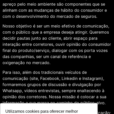
apreço pelo meio ambiente são componentes que se
alinham com as mudanças de hábito do consumidor e
com o desenvolvimento do mercado de seguros.
Nosso objetivo é ser um meio efetivo de comunicação,
com o público que a empresa deseja atingir. Queremos
decidir pautas junto ao cliente, abrir espaço para
interação entre corretores, ouvir opinião do consumidor
final do produto/serviço, dialogar com os porta vozes
das companhias, ser um canal de referência e
oxigenação no mercado.
Para isso, além dos tradicionais veículos de
comunicação (site, Facebook, Linkedin e Instagram),
formaremos grupos de discussão e divulgação por
Whatsapp, vídeos entrevistas, sempre enaltecendo à
opinião dos corretores. Nossa missão é colocar a sua
informação e sua marca no caminho do público-alvo.
Utilizamos cookies para oferecer melhor
Somos profissionais formados na área de comunicação: