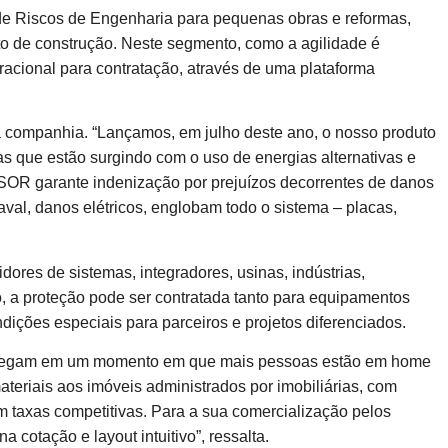
de Riscos de Engenharia para pequenas obras e reformas,
 de construção. Neste segmento, como a agilidade é
eracional para contratação, através de uma plataforma
a companhia. “Lançamos, em julho deste ano, o nosso produto
s que estão surgindo com o uso de energias alternativas e
ESSOR garante indenização por prejuízos decorrentes de danos
val, danos elétricos, englobam todo o sistema – placas,
idores de sistemas, integradores, usinas, indústrias,
so, a proteção pode ser contratada tanto para equipamentos
ções especiais para parceiros e projetos diferenciados.
i, chegam em um momento em que mais pessoas estão em home
materiais aos imóveis administrados por imobiliárias, com
m taxas competitivas. Para a sua comercialização pelos
a cotação e layout intuitivo”, ressalta.