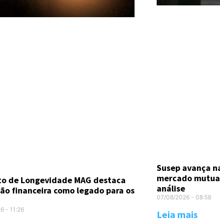
Susep avança n
mercado mutual
uto de Longevidade MAG destaca
análise
ão financeira como legado para os
07/08/2026
08:58
26
11:26
Leia mais