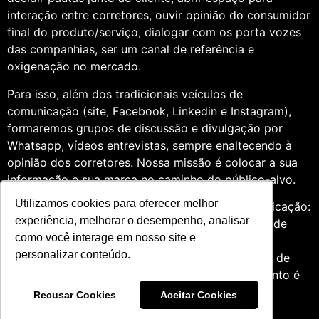
interação entre corretores, ouvir opinião do consumidor
final do produto/serviço, dialogar com os porta vozes
das companhias, ser um canal de referência e
oxigenação no mercado.
Para isso, além dos tradicionais veículos de
comunicação (site, Facebook, Linkedin e Instagram),
formaremos grupos de discussão e divulgação por
Whatsapp, vídeos entrevistas, sempre enaltecendo à
opinião dos corretores. Nossa missão é colocar a sua
informação e sua marca no caminho do público-alvo.
Utilizamos cookies para oferecer melhor
Somos profissionais formados na área de comunicação:
experiência, melhorar o desempenho, analisar
Jornalismo e Relações Públicas. Assim, por meio de
como você interage em nosso site e
uma análise de quatro anos do setor de seguros,
personalizar conteúdo.
entendemos que fazer um trabalho diversificado, de
relevância e com grande expertise para o segmento é
essencial àqueles que desejam contribuir para o
Recusar Cookies
Aceitar Cookies
mercado.