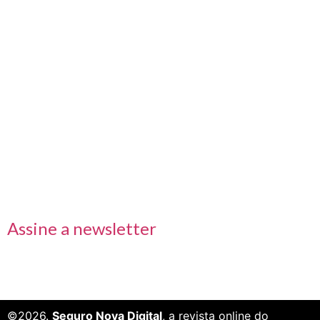
Nos acompanhe também pelas redes sociais
Links rápidos
Receba nossas informações em primeira mão
Assine a newsletter
©2026.
Seguro Nova Digital
, a revista online do