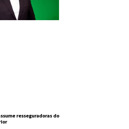
 assume resseguradoras do
rior