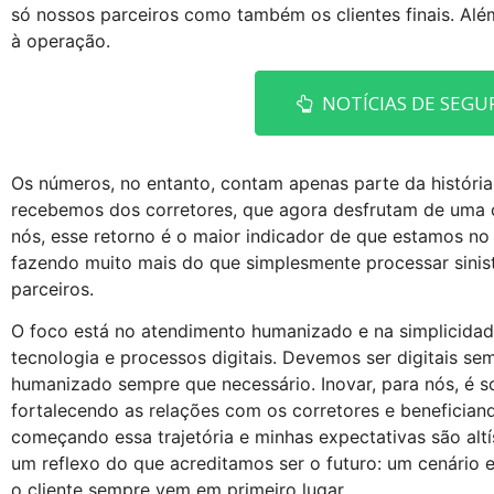
só nossos parceiros como também os clientes finais. Al
à operação.
NOTÍCIAS DE SEGU
Os números, no entanto, contam apenas parte da históri
recebemos dos corretores, que agora desfrutam de uma c
nós, esse retorno é o maior indicador de que estamos 
fazendo muito mais do que simplesmente processar sinis
parceiros.
O foco está no atendimento humanizado e na simplicidad
tecnologia e processos digitais. Devemos ser digitais s
humanizado sempre que necessário. Inovar, para nós, é so
fortalecendo as relações com os corretores e beneficiando
começando essa trajetória e minhas expectativas são altí
um reflexo do que acreditamos ser o futuro: um cenário 
o cliente sempre vem em primeiro lugar.