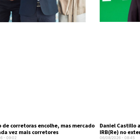
Daniel Castillo
 de corretoras encolhe, mas mercado
IRB(Re) no exte
ada vez mais corretores
06/08/2026
08:45
26
09:02