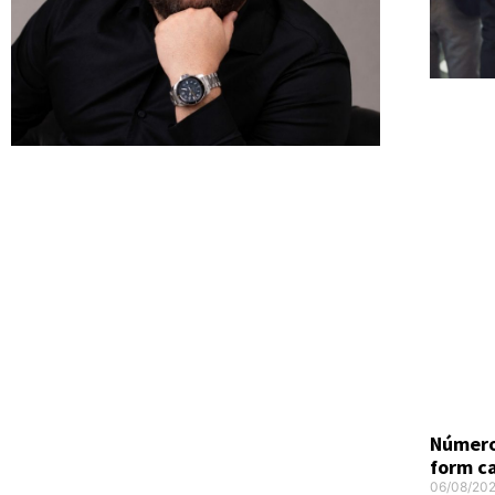
Número
form c
06/08/20