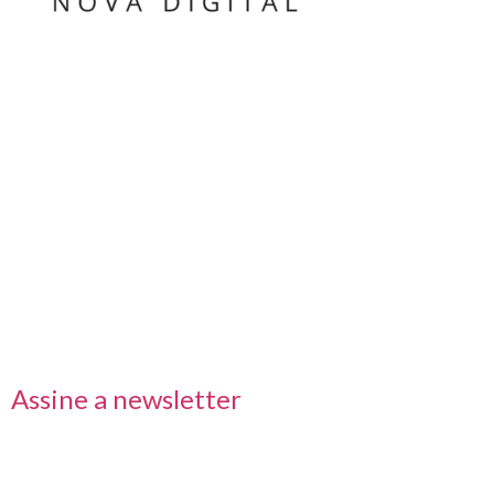
Nos acompanhe também pelas redes sociais
Links rápidos
Receba nossas informações em primeira mão
Assine a newsletter