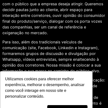
com o público que a empresa deseja atingir. Queremos
decidir pautas junto ao cliente, abrir espaço para
interação entre corretores, ouvir opinião do consumidor
final do produto/serviço, dialogar com os porta vozes
das companhias, ser um canal de referência e
oxigenação no mercado.
Para isso, além dos tradicionais veículos de
comunicação (site, Facebook, Linkedin e Instagram),
formaremos grupos de discussão e divulgação por
Whatsapp, vídeos entrevistas, sempre enaltecendo à
opinião dos corretores. Nossa missão é colocar a sua
informação e sua marca no caminho do público-alvo.
Utilizamos cookies para oferecer melhor
Somos profissionais formados na área de comunicação:
experiência, melhorar o desempenho, analisar
Jornalismo e Relações Públicas. Assim, por meio de
como você interage em nosso site e
uma análise de quatro anos do setor de seguros,
personalizar conteúdo.
entendemos que fazer um trabalho diversificado, de
relevância e com grande expertise para o segmento é