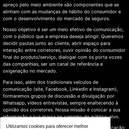
apreço pelo meio ambiente são componentes que se
alinham com as mudanças de hábito do consumidor e
com o desenvolvimento do mercado de seguros.
Nosso objetivo é ser um meio efetivo de comunicação,
com o público que a empresa deseja atingir. Queremos
decidir pautas junto ao cliente, abrir espaço para
interação entre corretores, ouvir opinião do consumidor
final do produto/serviço, dialogar com os porta vozes
das companhias, ser um canal de referência e
oxigenação no mercado.
Para isso, além dos tradicionais veículos de
comunicação (site, Facebook, Linkedin e Instagram),
formaremos grupos de discussão e divulgação por
Whatsapp, vídeos entrevistas, sempre enaltecendo à
opinião dos corretores. Nossa missão é colocar a sua
informação e sua marca no caminho do público-alvo.
Utilizamos cookies para oferecer melhor
Somos profissionais formados na área de comunicação: