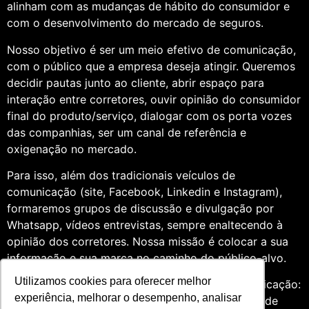
alinham com as mudanças de hábito do consumidor e
com o desenvolvimento do mercado de seguros.
Nosso objetivo é ser um meio efetivo de comunicação,
com o público que a empresa deseja atingir. Queremos
decidir pautas junto ao cliente, abrir espaço para
interação entre corretores, ouvir opinião do consumidor
final do produto/serviço, dialogar com os porta vozes
das companhias, ser um canal de referência e
oxigenação no mercado.
Para isso, além dos tradicionais veículos de
comunicação (site, Facebook, Linkedin e Instagram),
formaremos grupos de discussão e divulgação por
Whatsapp, vídeos entrevistas, sempre enaltecendo à
opinião dos corretores. Nossa missão é colocar a sua
informação e sua marca no caminho do público-alvo.
Utilizamos cookies para oferecer melhor
Somos profissionais formados na área de comunicação:
experiência, melhorar o desempenho, analisar
Jornalismo e Relações Públicas. Assim, por meio de