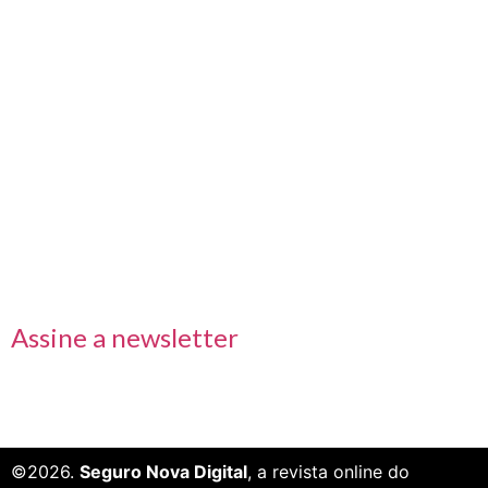
Nos acompanhe também pelas redes sociais
Links rápidos
Receba nossas informações em primeira mão
Assine a newsletter
©2026.
Seguro Nova Digital
, a revista online do