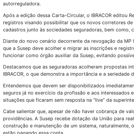
autorreguladora.
Após a edição dessa Carta-Circular, o IBRACOR editou Re
registros visando possibilitar que os novos corretores 
cadastros junto às sociedades seguradoras, bem como, c
Diante do novo cenário decorrente da revogação da MP 9
que a Susep deve acolher e migrar as inscrições e regist
funcionar como órgão auxiliar da Susep, evitando possíve
Destacamos que as seguradoras acolheram propostas inte
IBRACOR, o que demonstra a importância e a seriedade do
Entendemos que devem ser disponibilizados imediatament
seguros já no exercício da profissão e aos interessados e
situações que ficaram sem resposta na “live” da superint
Cabe salientar que, apesar de não haver cobrança de valo
providências. A Susep recebe dotação da União para real
construção e manutenção de um sistema, naturalmente, os
estão pagando essa conta.