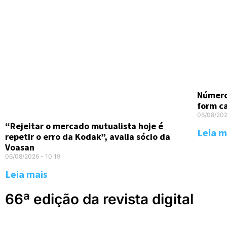
Número
form c
06/08/20
“Rejeitar o mercado mutualista hoje é
Leia m
repetir o erro da Kodak”, avalia sócio da
Voasan
06/08/2026
10:19
Leia mais
66ª edição da revista digital