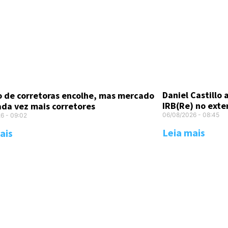
Daniel Castillo
 de corretoras encolhe, mas mercado
IRB(Re) no exte
ada vez mais corretores
06/08/2026
08:45
26
09:02
Leia mais
ais