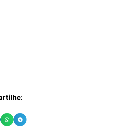
rtilhe
: