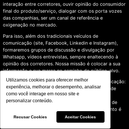
interação entre corretores, ouvir opinião do consumidor
final do produto/serviço, dialogar com os porta vozes
das companhias, ser um canal de referência e
oxigenação no mercado.
Para isso, além dos tradicionais veículos de
comunicação (site, Facebook, Linkedin e Instagram),
formaremos grupos de discussão e divulgação por
Whatsapp, vídeos entrevistas, sempre enaltecendo à
opinião dos corretores. Nossa missão é colocar a sua
informação e sua marca no caminho do público-alvo.
Utilizamos cookies para oferecer melhor
Somos profissionais formados na área de comunicação:
experiência, melhorar o desempenho, analisar
Jornalismo e Relações Públicas. Assim, por meio de
como você interage em nosso site e
uma análise de quatro anos do setor de seguros,
personalizar conteúdo.
entendemos que fazer um trabalho diversificado, de
relevância e com grande expertise para o segmento é
essencial àqueles que desejam contribuir para o
Recusar Cookies
Aceitar Cookies
mercado.