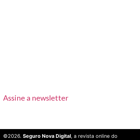
Nos acompanhe também pelas redes sociais
Links rápidos
Receba nossas informações em primeira mão
Assine a newsletter
©2026.
Seguro Nova Digital
, a revista online do