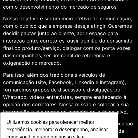
com o desenvolvimento do mercado de seguros.
Nosso objetivo é ser um meio efetivo de comunicação,
com o público que a empresa deseja atingir. Queremos
decidir pautas junto ao cliente, abrir espaço para
interação entre corretores, ouvir opinião do consumidor
final do produto/serviço, dialogar com os porta vozes
das companhias, ser um canal de referência e
oxigenação no mercado.
Para isso, além dos tradicionais veículos de
comunicação (site, Facebook, Linkedin e Instagram),
formaremos grupos de discussão e divulgação por
Whatsapp, vídeos entrevistas, sempre enaltecendo à
opinião dos corretores. Nossa missão é colocar a sua
informação e sua marca no caminho do público-alvo.
Utilizamos cookies para oferecer melhor
Somos profissionais formados na área de comunicação:
experiência, melhorar o desempenho, analisar
Jornalismo e Relações Públicas. Assim, por meio de
como você interage em nosso site e