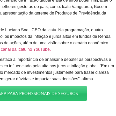
o cenário de inflação global e alta de juros podem impactar o
melhores gestoras do país, como: Icatu Vanguarda, Bocom
a apresentação da gerente de Produtos de Previdência da
ra de Luciano Snel, CEO da Icatu. Na programação, quatro
o, os impactos da inflação e juros altos em fundos de Renda
dos de ações, além de uma visão sobre o cenário econômico
o
canal da Icatu no YouTube.
destaca a importância de analisar e debater as perspectivas e
ico influenciado pela alta nos juros e inflação global. “Em um
o mercado de investimentos justamente para trazer clareza
m gerar dúvidas e impactar suas decisões”, afirma.
PP PARA PROFISSIONAIS DE SEGUROS