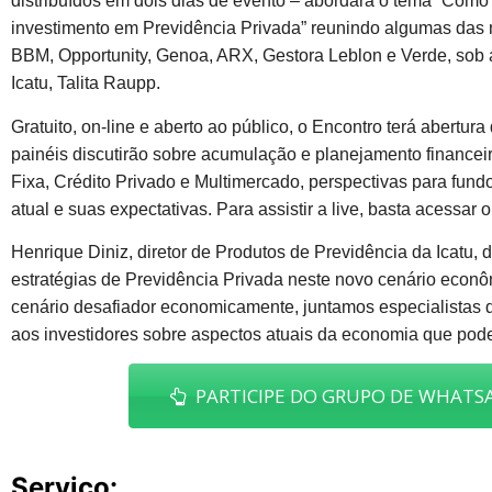
distribuídos em dois dias de evento – abordará o tema “Como 
investimento em Previdência Privada” reunindo algumas das 
BBM, Opportunity, Genoa, ARX, Gestora Leblon e Verde, sob 
Icatu, Talita Raupp.
Gratuito, on-line e aberto ao público, o Encontro terá abertu
painéis discutirão sobre acumulação e planejamento financeir
Fixa, Crédito Privado e Multimercado, perspectivas para fun
atual e suas expectativas. Para assistir a live, basta acessar 
Henrique Diniz, diretor de Produtos de Previdência da Icatu, 
estratégias de Previdência Privada neste novo cenário econôm
cenário desafiador economicamente, juntamos especialistas d
aos investidores sobre aspectos atuais da economia que pode
PARTICIPE DO GRUPO DE WHATSA
Serviço: