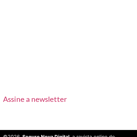
Nos acompanhe também pelas redes sociais
Links rápidos
Receba nossas informações em primeira mão
Assine a newsletter
©2026.
Seguro Nova Digital
, a revista online do