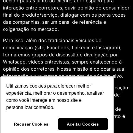
decidir pautas junto ao cliente, abrir espaço para
interação entre corretores, ouvir opinião do consumidor
final do produto/serviço, dialogar com os porta vozes
das companhias, ser um canal de referência e
oxigenação no mercado.
Para isso, além dos tradicionais veículos de
comunicação (site, Facebook, Linkedin e Instagram),
formaremos grupos de discussão e divulgação por
Whatsapp, vídeos entrevistas, sempre enaltecendo à
opinião dos corretores. Nossa missão é colocar a sua
informação e sua marca no caminho do público-alvo.
Utilizamos cookies para oferecer melhor
Somos profissionais formados na área de comunicação:
experiência, melhorar o desempenho, analisar
Jornalismo e Relações Públicas. Assim, por meio de
como você interage em nosso site e
uma análise de quatro anos do setor de seguros,
personalizar conteúdo.
entendemos que fazer um trabalho diversificado, de
relevância e com grande expertise para o segmento é
essencial àqueles que desejam contribuir para o
Recusar Cookies
Aceitar Cookies
mercado.