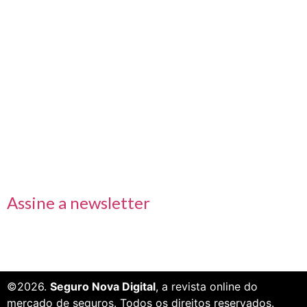
Nos acompanhe também pelas redes sociais
Links rápidos
Receba nossas informações em primeira mão
Assine a newsletter
©2026.
Seguro Nova Digital
, a revista online do
mercado de seguros. Todos os direitos reservados.