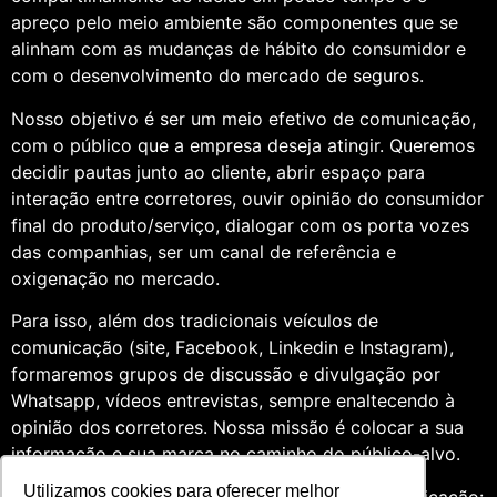
apreço pelo meio ambiente são componentes que se
alinham com as mudanças de hábito do consumidor e
com o desenvolvimento do mercado de seguros.
Nosso objetivo é ser um meio efetivo de comunicação,
com o público que a empresa deseja atingir. Queremos
decidir pautas junto ao cliente, abrir espaço para
interação entre corretores, ouvir opinião do consumidor
final do produto/serviço, dialogar com os porta vozes
das companhias, ser um canal de referência e
oxigenação no mercado.
Para isso, além dos tradicionais veículos de
comunicação (site, Facebook, Linkedin e Instagram),
formaremos grupos de discussão e divulgação por
Whatsapp, vídeos entrevistas, sempre enaltecendo à
opinião dos corretores. Nossa missão é colocar a sua
informação e sua marca no caminho do público-alvo.
Utilizamos cookies para oferecer melhor
Somos profissionais formados na área de comunicação: