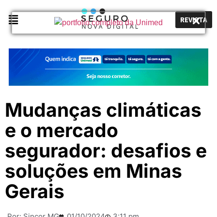
REVISTA
Mudanças climáticas
e o mercado
segurador: desafios e
soluções em Minas
Gerais
Por:
Sincor MG
01/10/2024
3:11 pm