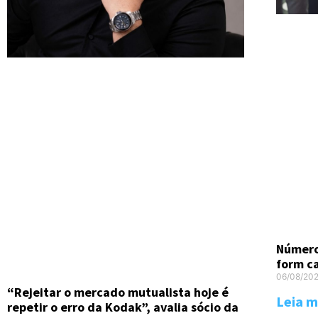
Número
form c
06/08/20
“Rejeitar o mercado mutualista hoje é
Leia m
repetir o erro da Kodak”, avalia sócio da