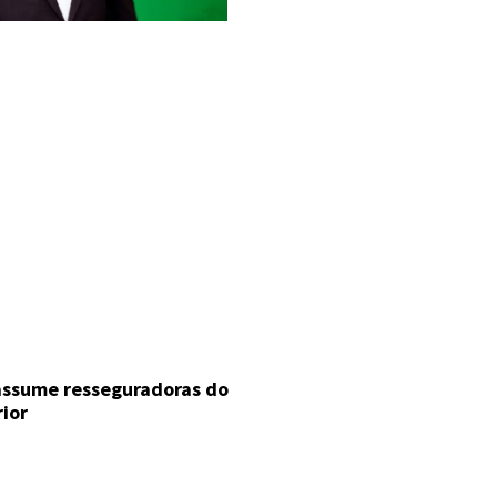
 assume resseguradoras do
rior