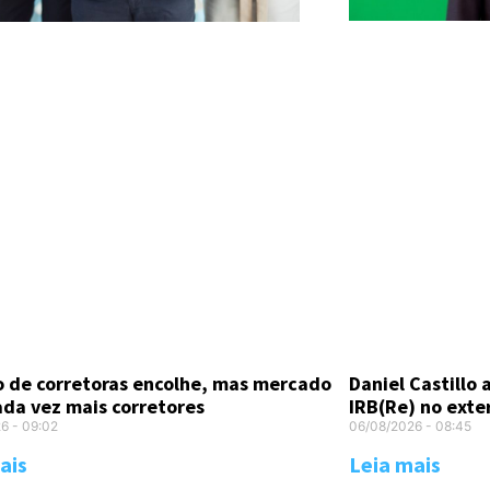
Daniel Castillo
 de corretoras encolhe, mas mercado
IRB(Re) no exte
ada vez mais corretores
06/08/2026
08:45
26
09:02
Leia mais
ais