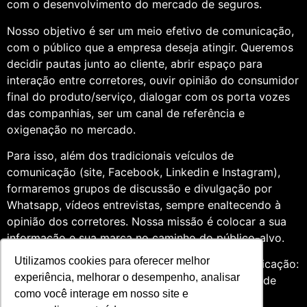
com o desenvolvimento do mercado de seguros.
Nosso objetivo é ser um meio efetivo de comunicação,
com o público que a empresa deseja atingir. Queremos
decidir pautas junto ao cliente, abrir espaço para
interação entre corretores, ouvir opinião do consumidor
final do produto/serviço, dialogar com os porta vozes
das companhias, ser um canal de referência e
oxigenação no mercado.
Para isso, além dos tradicionais veículos de
comunicação (site, Facebook, Linkedin e Instagram),
formaremos grupos de discussão e divulgação por
Whatsapp, vídeos entrevistas, sempre enaltecendo à
opinião dos corretores. Nossa missão é colocar a sua
informação e sua marca no caminho do público-alvo.
Utilizamos cookies para oferecer melhor
Somos profissionais formados na área de comunicação:
experiência, melhorar o desempenho, analisar
Jornalismo e Relações Públicas. Assim, por meio de
como você interage em nosso site e
uma análise de quatro anos do setor de seguros,