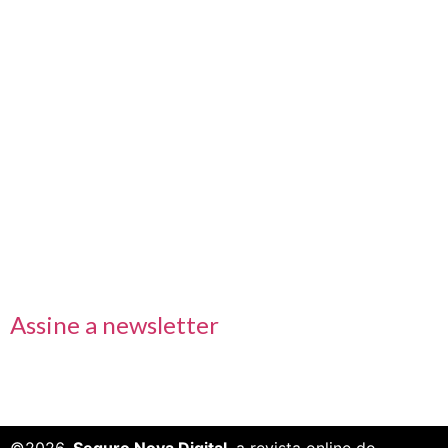
Nos acompanhe também pelas redes sociais
Links rápidos
Receba nossas informações em primeira mão
Assine a newsletter
©2026.
Seguro Nova Digital
, a revista online do