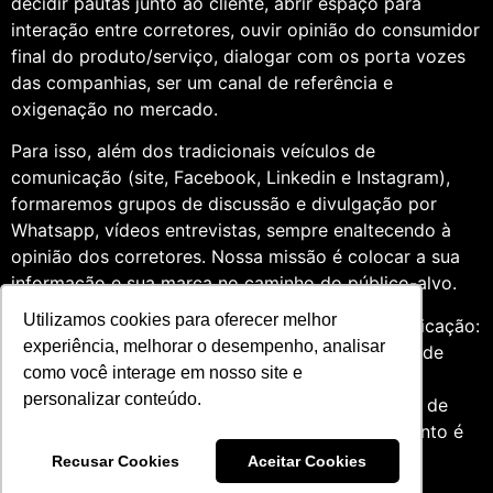
decidir pautas junto ao cliente, abrir espaço para
interação entre corretores, ouvir opinião do consumidor
final do produto/serviço, dialogar com os porta vozes
das companhias, ser um canal de referência e
oxigenação no mercado.
Para isso, além dos tradicionais veículos de
comunicação (site, Facebook, Linkedin e Instagram),
formaremos grupos de discussão e divulgação por
Whatsapp, vídeos entrevistas, sempre enaltecendo à
opinião dos corretores. Nossa missão é colocar a sua
informação e sua marca no caminho do público-alvo.
Utilizamos cookies para oferecer melhor
Somos profissionais formados na área de comunicação:
experiência, melhorar o desempenho, analisar
Jornalismo e Relações Públicas. Assim, por meio de
como você interage em nosso site e
uma análise de quatro anos do setor de seguros,
personalizar conteúdo.
entendemos que fazer um trabalho diversificado, de
relevância e com grande expertise para o segmento é
essencial àqueles que desejam contribuir para o
Recusar Cookies
Aceitar Cookies
mercado.