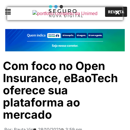
REVISTA
Com foco no Open
Insurance, eBaoTech
oferece sua
plataforma ao
mercado
Por:
Pauta Vip
28/10/2021
3:59 pm