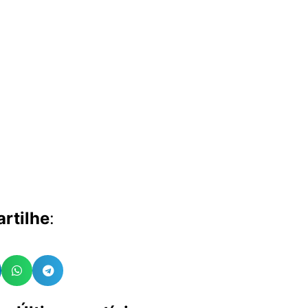
rtilhe
: