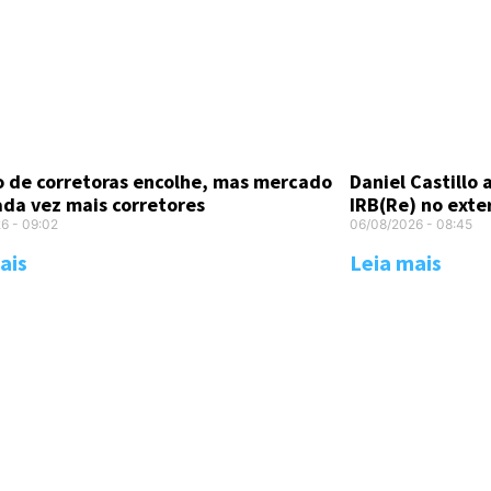
Daniel Castillo
 de corretoras encolhe, mas mercado
IRB(Re) no exte
ada vez mais corretores
06/08/2026
08:45
26
09:02
Leia mais
ais