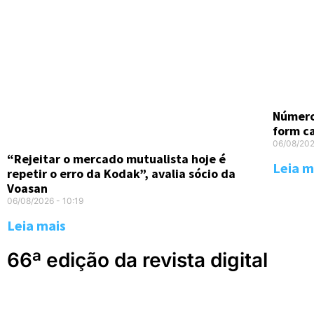
Número
form c
06/08/20
“Rejeitar o mercado mutualista hoje é
Leia m
repetir o erro da Kodak”, avalia sócio da
Voasan
06/08/2026
10:19
Leia mais
66ª edição da revista digital