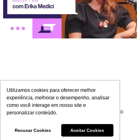
Utilizamos cookies para oferecer melhor
experiência, melhorar o desempenho, analisar
como você interage em nosso site e
TExTalk recebe Erika Medici, CEO da AXA no
personalizar conteúdo.
Brasil
10/04/2024
Nenhum comentário
Recusar Cookies
Aceitar Cookies
Leia mais