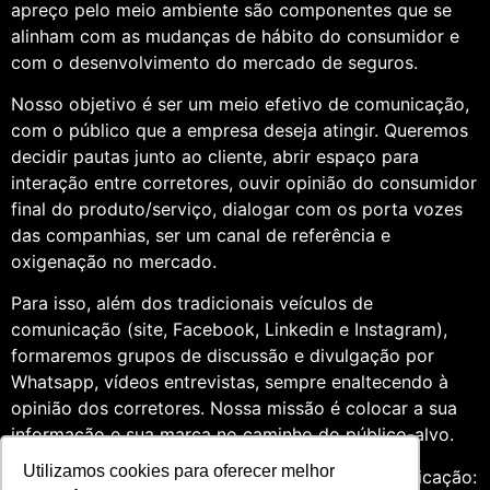
apreço pelo meio ambiente são componentes que se
alinham com as mudanças de hábito do consumidor e
com o desenvolvimento do mercado de seguros.
Nosso objetivo é ser um meio efetivo de comunicação,
com o público que a empresa deseja atingir. Queremos
decidir pautas junto ao cliente, abrir espaço para
interação entre corretores, ouvir opinião do consumidor
final do produto/serviço, dialogar com os porta vozes
das companhias, ser um canal de referência e
oxigenação no mercado.
Para isso, além dos tradicionais veículos de
comunicação (site, Facebook, Linkedin e Instagram),
formaremos grupos de discussão e divulgação por
Whatsapp, vídeos entrevistas, sempre enaltecendo à
opinião dos corretores. Nossa missão é colocar a sua
informação e sua marca no caminho do público-alvo.
Utilizamos cookies para oferecer melhor
Somos profissionais formados na área de comunicação: