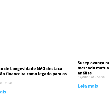
Susep avança n
mercado mutual
uto de Longevidade MAG destaca
análise
ão financeira como legado para os
07/08/2026
08:58
26
11:26
Leia mais
ais