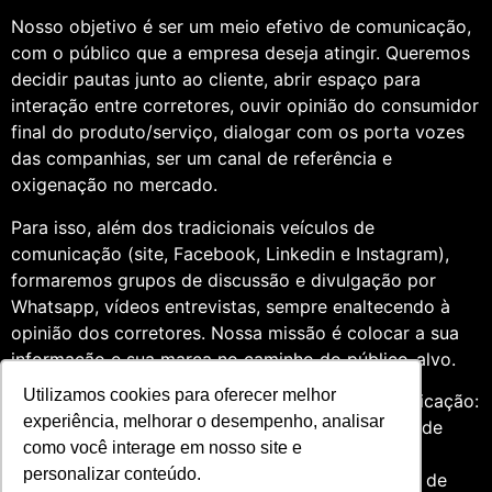
Nosso objetivo é ser um meio efetivo de comunicação,
com o público que a empresa deseja atingir. Queremos
decidir pautas junto ao cliente, abrir espaço para
interação entre corretores, ouvir opinião do consumidor
final do produto/serviço, dialogar com os porta vozes
das companhias, ser um canal de referência e
oxigenação no mercado.
Para isso, além dos tradicionais veículos de
comunicação (site, Facebook, Linkedin e Instagram),
formaremos grupos de discussão e divulgação por
Whatsapp, vídeos entrevistas, sempre enaltecendo à
opinião dos corretores. Nossa missão é colocar a sua
informação e sua marca no caminho do público-alvo.
Utilizamos cookies para oferecer melhor
Somos profissionais formados na área de comunicação:
experiência, melhorar o desempenho, analisar
Jornalismo e Relações Públicas. Assim, por meio de
como você interage em nosso site e
uma análise de quatro anos do setor de seguros,
personalizar conteúdo.
entendemos que fazer um trabalho diversificado, de